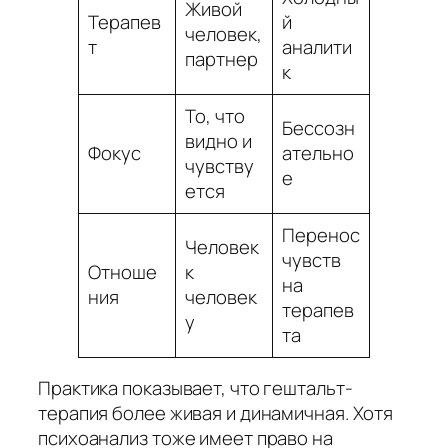
Живой
Терапев
й
человек,
т
аналити
партнер
к
То, что
Бессозн
видно и
Фокус
ательно
чувству
е
ется
Перенос
Человек
чувств
Отноше
к
на
ния
человек
терапев
у
та
Практика показывает, что гештальт-
терапия более живая и динамичная. Хотя
психоанализ тоже имеет право на