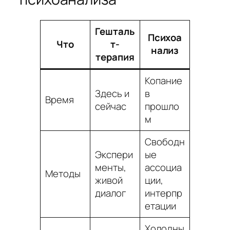
Гешталь
Психоа
Что
т-
нализ
терапия
Копание
Здесь и
в
Время
сейчас
прошло
м
Свободн
Экспери
ые
менты,
ассоциа
Методы
живой
ции,
диалог
интерпр
етации
Холодны