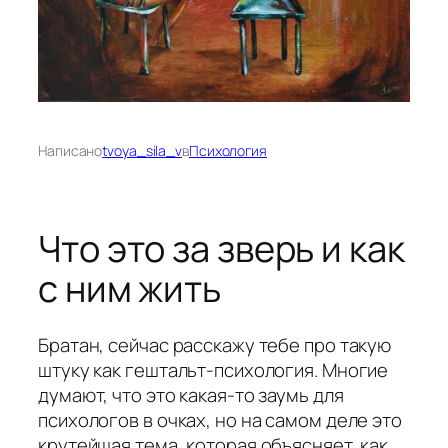
Написано
tvoya_sila_v
в
Психология
Что это за зверь и как
с ним жить
Братан, сейчас расскажу тебе про такую
штуку как гештальт-психология. Многие
думают, что это какая-то заумь для
психологов в очках, но на самом деле это
крутейшая тема, которая объясняет, как