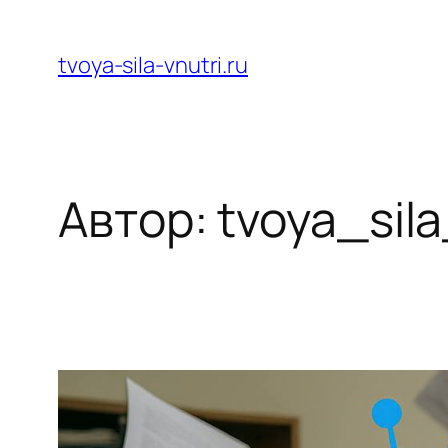
Перейти
к
tvoya-sila-vnutri.ru
содержимому
Автор:
tvoya_sil